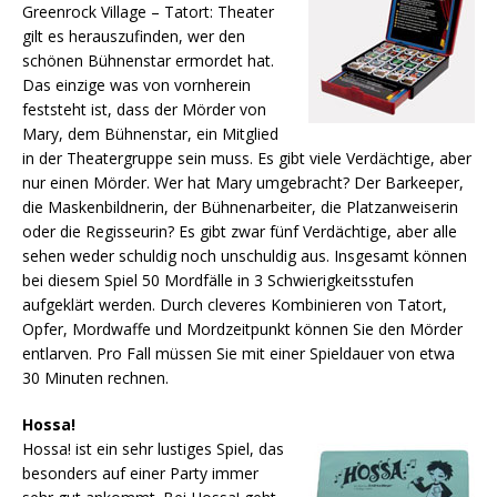
Greenrock Village – Tatort: Theater
gilt es herauszufinden, wer den
schönen Bühnenstar ermordet hat.
Das einzige was von vornherein
feststeht ist, dass der Mörder von
Mary, dem Bühnenstar, ein Mitglied
in der Theatergruppe sein muss. Es gibt viele Verdächtige, aber
nur einen Mörder. Wer hat Mary umgebracht? Der Barkeeper,
die Maskenbildnerin, der Bühnenarbeiter, die Platzanweiserin
oder die Regisseurin? Es gibt zwar fünf Verdächtige, aber alle
sehen weder schuldig noch unschuldig aus. Insgesamt können
bei diesem Spiel 50 Mordfälle in 3 Schwierigkeitsstufen
aufgeklärt werden. Durch cleveres Kombinieren von Tatort,
Opfer, Mordwaffe und Mordzeitpunkt können Sie den Mörder
entlarven. Pro Fall müssen Sie mit einer Spieldauer von etwa
30 Minuten rechnen.
Hossa!
Hossa! ist ein sehr lustiges Spiel, das
besonders auf einer Party immer