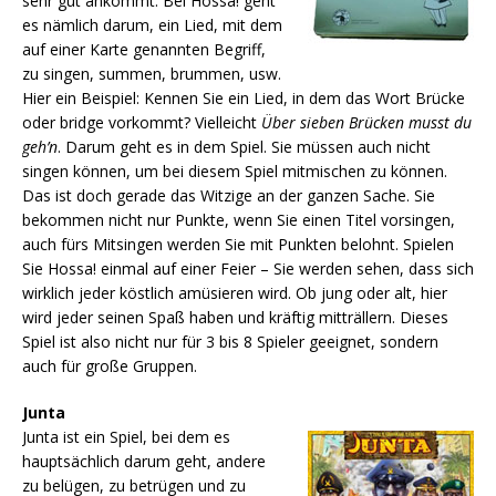
sehr gut ankommt. Bei Hossa! geht
es nämlich darum, ein Lied, mit dem
auf einer Karte genannten Begriff,
zu singen, summen, brummen, usw.
Hier ein Beispiel: Kennen Sie ein Lied, in dem das Wort Brücke
oder bridge vorkommt? Vielleicht
Über sieben Brücken musst du
geh’n
. Darum geht es in dem Spiel. Sie müssen auch nicht
singen können, um bei diesem Spiel mitmischen zu können.
Das ist doch gerade das Witzige an der ganzen Sache. Sie
bekommen nicht nur Punkte, wenn Sie einen Titel vorsingen,
auch fürs Mitsingen werden Sie mit Punkten belohnt. Spielen
Sie Hossa! einmal auf einer Feier – Sie werden sehen, dass sich
wirklich jeder köstlich amüsieren wird. Ob jung oder alt, hier
wird jeder seinen Spaß haben und kräftig mitträllern. Dieses
Spiel ist also nicht nur für 3 bis 8 Spieler geeignet, sondern
auch für große Gruppen.
Junta
Junta ist ein Spiel, bei dem es
hauptsächlich darum geht, andere
zu belügen, zu betrügen und zu