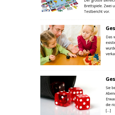
Der größte Bereich
Brettspiele. Zwei 
Testbericht vor.
Ges
Das w
exist
wurde
verka
Ges
Sie b
Abend
Erwac
die r
[…]