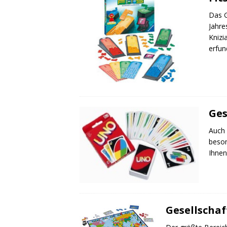
Das G
Jahre
Knizi
erfun
Ges
Auch 
beson
Ihnen
Gesellschaf