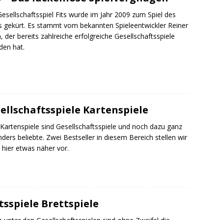
esellschaftsspiel Fits wurde im Jahr 2009 zum Spiel des
s gekürt. Es stammt vom bekannten Spieleentwickler Reiner
a, der bereits zahlreiche erfolgreiche Gesellschaftsspiele
den hat.
ellschaftsspiele Kartenspiele
Kartenspiele sind Gesellschaftsspiele und noch dazu ganz
ders beliebte. Zwei Bestseller in diesem Bereich stellen wir
 hier etwas näher vor.
tsspiele Brettspiele