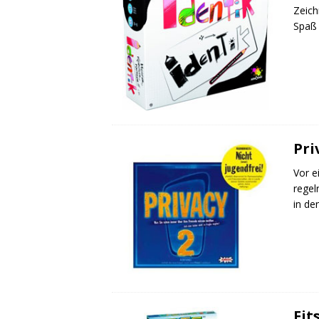
Zeich
Spaß 
Pri
Vor e
regel
in de
Fit