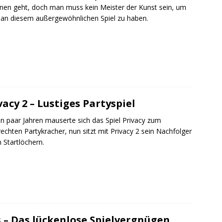
nen geht, doch man muss kein Meister der Kunst sein, um
an diesem außergewöhnlichen Spiel zu haben.
vacy 2 – Lustiges Partyspiel
in paar Jahren mauserte sich das Spiel Privacy zum
rechten Partykracher, nun sitzt mit Privacy 2 sein Nachfolger
n Startlöchern.
s – Das lückenlose Spielvergnügen