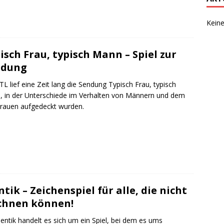
Keine
isch Frau, typisch Mann – Spiel zur
ndung
TL lief eine Zeit lang die Sendung Typisch Frau, typisch
 in der Unterschiede im Verhalten von Männern und dem
rauen aufgedeckt wurden.
ntik – Zeichenspiel für alle, die nicht
chnen können!
dentik handelt es sich um ein Spiel, bei dem es ums