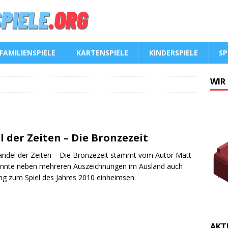
FAMILIENSPIELE
KARTENSPIELE
KINDERSPIELE
SP
WIR
 der Zeiten – Die Bronzezeit
andel der Zeiten – Die Bronzezeit stammt vom Autor Matt
nnte neben mehreren Auszeichnungen im Ausland auch
ng zum Spiel des Jahres 2010 einheimsen.
AKT