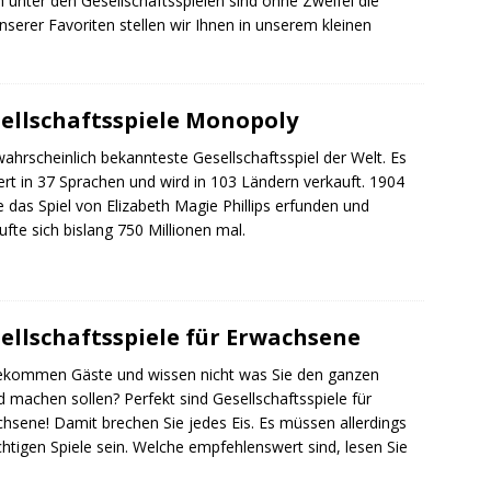
 unter den Gesellschaftsspielen sind ohne Zweifel die
unserer Favoriten stellen wir Ihnen in unserem kleinen
ellschaftsspiele Monopoly
ahrscheinlich bekannteste Gesellschaftsspiel der Welt. Es
iert in 37 Sprachen und wird in 103 Ländern verkauft. 1904
 das Spiel von Elizabeth Magie Phillips erfunden und
ufte sich bislang 750 Millionen mal.
ellschaftsspiele für Erwachsene
ekommen Gäste und wissen nicht was Sie den ganzen
 machen sollen? Perfekt sind Gesellschaftsspiele für
hsene! Damit brechen Sie jedes Eis. Es müssen allerdings
ichtigen Spiele sein. Welche empfehlenswert sind, lesen Sie