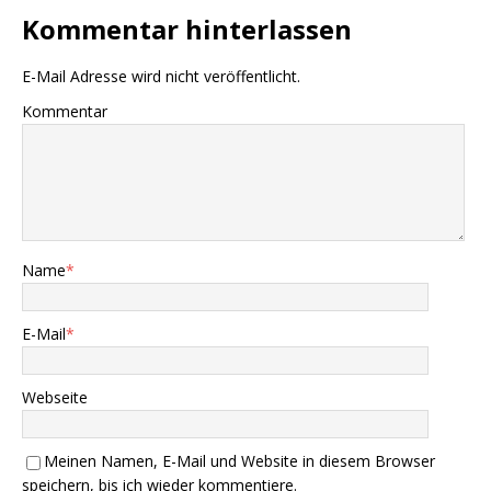
Kommentar hinterlassen
E-Mail Adresse wird nicht veröffentlicht.
Kommentar
Name
*
E-Mail
*
Webseite
Meinen Namen, E-Mail und Website in diesem Browser
speichern, bis ich wieder kommentiere.