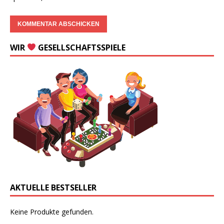
WIR
GESELLSCHAFTSSPIELE
AKTUELLE BESTSELLER
Keine Produkte gefunden.