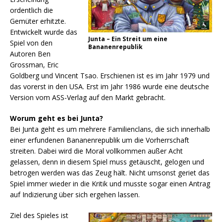
ordentlich die
Gemüter erhitzte.
Entwickelt wurde das
Junta – Ein Streit um eine
Spiel von den
Bananenrepublik
Autoren Ben
Grossman, Eric
Goldberg und Vincent Tsao. Erschienen ist es im Jahr 1979 und
das vorerst in den USA. Erst im Jahr 1986 wurde eine deutsche
Version vom ASS-Verlag auf den Markt gebracht.
Worum geht es bei Junta?
Bei Junta geht es um mehrere Familienclans, die sich innerhalb
einer erfundenen Bananenrepublik um die Vorherrschaft
streiten. Dabei wird die Moral vollkommen außer Acht
gelassen, denn in diesem Spiel muss getäuscht, gelogen und
betrogen werden was das Zeug hält. Nicht umsonst geriet das
Spiel immer wieder in die Kritik und musste sogar einen Antrag
auf Indizierung über sich ergehen lassen.
Ziel des Spieles ist